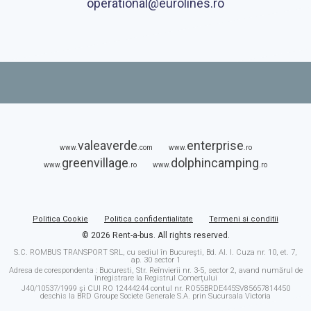
operational@eurolines.ro
valeaverde
enterprise
www.
.com
www.
.ro
greenvillage
dolphincamping
www.
.ro
www.
.ro
Politica Cookie
Politica confidentialitate
Termeni si conditii
© 2026 Rent-a-bus. All rights reserved.
S.C. ROMBUS TRANSPORT SRL, cu sediul în Bucureşti, Bd. Al. I. Cuza nr. 10, et. 7,
ap. 30 sector 1
Adresa de corespondenta : Bucuresti, Str. Reînvierii nr. 3-5, sector 2, avand numărul de
înregistrare la Registrul Comerţului
J40/10537/1999 şi CUI RO 12444244 contul nr. RO55BRDE445SV85657814450
deschis la BRD Groupe Societe Generale S.A. prin Sucursala Victoria