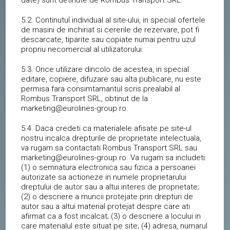
date) sunt detinute de Rombus Transport SRL.
5.2. Continutul individual al site-ului, in special ofertele
de masini de inchiriat si cererile de rezervare, pot fi
descarcate, tiparite sau copiate numai pentru uzul
propriu necomercial al utilizatorului.
5.3. Orice utilizare dincolo de acestea, in special
editare, copiere, difuzare sau alta publicare, nu este
permisa fara consimtamantul scris prealabil al
Rombus Transport SRL, obtinut de la
marketing@eurolines-group.ro.
5.4. Daca credeti ca materialele afisate pe site-ul
nostru incalca drepturile de proprietate intelectuala,
va rugam sa contactati Rombus Transport SRL sau
marketing@eurolines-group.ro. Va rugam sa includeti:
(1) o semnatura electronica sau fizica a persoanei
autorizate sa actioneze in numele proprietarului
dreptului de autor sau a altui interes de proprietate;
(2) o descriere a muncii protejate prin drepturi de
autor sau a altui material protejat despre care ati
afirmat ca a fost incalcat; (3) o descriere a locului in
care materialul este situat pe site; (4) adresa, numarul