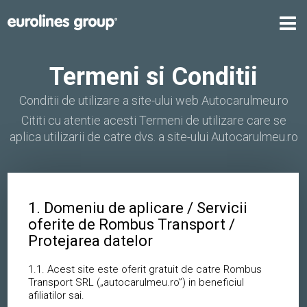
Termeni si Conditii
Conditii de utilizare a site-ului web Autocarulmeu.ro
Cititi cu atentie acesti Termeni de utilizare care se
aplica utilizarii de catre dvs. a site-ului Autocarulmeu.ro
1. Domeniu de aplicare / Servicii
oferite de Rombus Transport /
Protejarea datelor
1.1. Acest site este oferit gratuit de catre Rombus
Transport SRL („autocarulmeu.ro”) in beneficiul
afiliatilor sai.