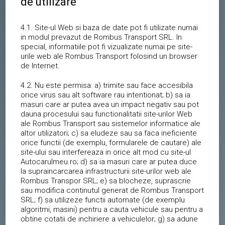
de utilizare
4.1. Site-ul Web si baza de date pot fi utilizate numai
in modul prevazut de Rombus Transport SRL. In
special, informatiile pot fi vizualizate numai pe site-
urile web ale Rombus Transport folosind un browser
de Internet.
4.2. Nu este permisa: a) trimite sau face accesibila
orice virus sau alt software rau intentionat; b) sa ia
masuri care ar putea avea un impact negativ sau pot
dauna procesului sau functionalitatii site-urilor Web
ale Rombus Transport sau sistemelor informatice ale
altor utilizatori; c) sa eludeze sau sa faca ineficiente
orice functii (de exemplu, formularele de cautare) ale
site-ului sau interfereaza in orice alt mod cu site-ul
Autocarulmeu.ro; d) sa ia masuri care ar putea duce
la supraincarcarea infrastructurii site-urilor web ale
Rombus Transpor SRL; e) sa blocheze, suprascrie
sau modifica continutul generat de Rombus Transport
SRL; f) sa utilizeze functii automate (de exemplu
algoritmi, masini) pentru a cauta vehicule sau pentru a
obtine cotatii de inchiriere a vehiculelor; g) sa adune