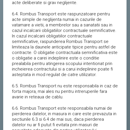
acte deliberate si grav neglijente.
6.4. Rombus Transport este raspunzatoare pentru
acte simple de neglijenta numai in cazurile de
vatamare a vietii, a membrelor sau a sanatatii sau in
cazul incalcarii obligatiilor contractuale semnificative.
In cazul incalcarii obligatiilor contractuale
semnificative, raspunderea Rombus Transport se
limiteaza la daunele anticipate tipice pentru astfel de
contracte. O obligatie contractuala semnificativa este
o obligatie a carei indeplinire este o conditie
prealabila pentru atingerea scopului intentionat prin
incheierea contractului si a carui indeplinire poate fi
asteptata in mod regulat de catre utilizator.
6.5. Rombus Transport nu este responsabila in caz de
forta majora, mai ales nu pentru intreruperile fara
avarie in reteaua de cablu.
6.6. Rombus Transport este responsabila numai de
pierderea datelor, in masura in care este prevazuta in
sectiunile 6.3 si 6.4 de mai sus, daca pierderea
datelor nu ar fi putut fi evitata prin masuri de